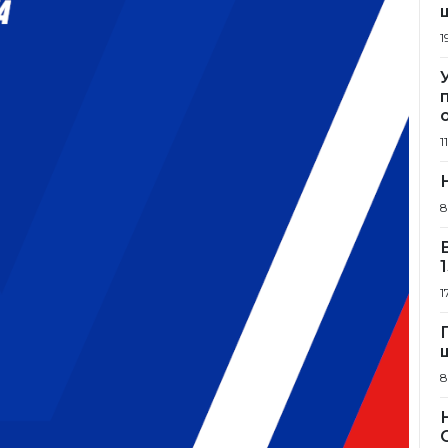
1
1
8
1
8