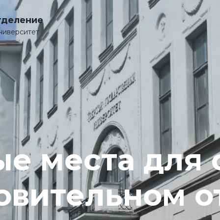
тделение
ниверситет
е места для 
товительном 