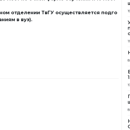
1
ьном отделении ТвГУ осуществляется подго
ниям в вуз).
1
8
1
8